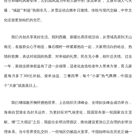
悟空和哪吒风靡全球，古韵国风成为年轻人眼中的“顶流审美”。文旅市场人气火
爆，“城超”“村超”热闹非凡，冰雪运动点燃冬日激情。传统与现代交融，中华文
化绽放更加灿烂的光芒。
我们共创共享美好生活。我到西藏、新疆出席庆祝活动，从雪域高原到天山
南北，各族群众心手相连，像石榴籽一样紧紧抱在一起，大家用洁白的哈达、热
情的歌舞，表达对祖国的热爱、对幸福的礼赞。民生无小事，枝叶总关情。过去
一年，新就业群体权益有了进一步保障，适老化改造给老年人带来方便，育儿家
庭每月多了300元补贴。柴米油盐、三餐四季，每个“小家”热气腾腾，中国这
个“大家”就蒸蒸日上。
我们继续敞开胸怀拥抱世界。上合组织天津峰会、全球妇女峰会成功举办，
海南自贸港全岛封关运作。为更好应对气候变化，我国宣布新一轮国家自主贡
献。继“三大倡议”之后，我提出全球治理倡议，推动建设更加公正合理的全球治
理体系。当今世界变乱交织，一些地区仍被战火笼罩。中国始终站在历史正确一