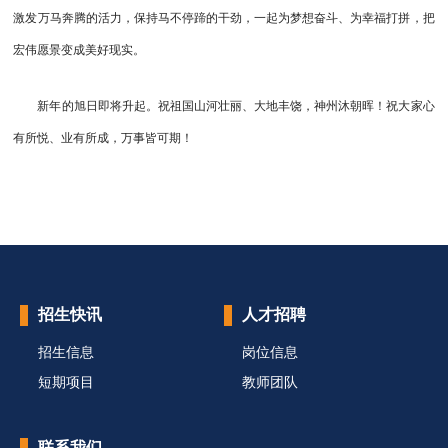
激发万马奔腾的活力，保持马不停蹄的干劲，一起为梦想奋斗、为幸福打拼，把
宏伟愿景变成美好现实。
新年的旭日即将升起。祝祖国山河壮丽、大地丰饶，神州沐朝晖！祝大家心
有所悦、业有所成，万事皆可期！
招生快讯
人才招聘
招生信息
岗位信息
短期项目
教师团队
联系我们