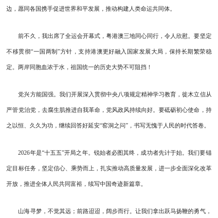
边，愿同各国携手促进世界和平发展，推动构建人类命运共同体。
前不久，我出席了全运会开幕式，粤港澳三地同心同行，令人欣慰。要坚定
不移贯彻“一国两制”方针，支持港澳更好融入国家发展大局，保持长期繁荣稳
定。两岸同胞血浓于水，祖国统一的历史大势不可阻挡！
党兴方能国强。我们开展深入贯彻中央八项规定精神学习教育，徙木立信从
严管党治党，去腐生肌推进自我革命，党风政风持续向好。要砥砺初心使命，持
之以恒、久久为功，继续回答好延安“窑洞之问”，书写无愧于人民的时代答卷。
2026年是“十五五”开局之年。锐始者必图其终，成功者先计于始。我们要锚
定目标任务，坚定信心、乘势而上，扎实推动高质量发展，进一步全面深化改革
开放，推进全体人民共同富裕，续写中国奇迹新篇章。
山海寻梦，不觉其远；前路迢迢，阔步而行。让我们拿出跃马扬鞭的勇气，