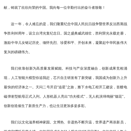
献，铸就了欣欣向荣的中国。我向每一位辛勤付出的奋斗者致敬！
这一年，令人难忘的是，我们隆重纪念中国人民抗日战争暨世界反法西斯战
争胜利80周年，设立台湾光复纪念日。国之盛典威武雄壮，胜利荣光永载史册，
激励中华儿女铭记历史、缅怀先烈、珍爱和平、开创未来，凝聚起中华民族伟大
复兴的磅礴伟力。
我们依靠创新为高质量发展赋能。科技与产业深度融合，创新成果竞相涌
现，人工智能大模型你追我赶，芯片自主研发有了新突破，我国成为创新力上升
最快的经济体之一。天问二号开启“追星”之旅，雅下水电工程开工建设，首艘电
磁弹射型航母正式入列。人形机器人亮出“功夫模式”，无人机演绎绚丽“烟花”。
创新创造催生了新质生产力，也让生活更加多姿多彩。
我们以文化滋养精神家园。文博热、非遗热不断升温，世界遗产再添新员，