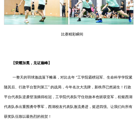
比赛精彩瞬间
【荣耀加冕，见证巅峰】
一整天的羽球激战落下帷幕，对比去年 “工学院霸榜冠军、生命科学学院紧
随其后、行政平台暂列第三” 的战局，今年名次大洗牌，新秩序已然诞生！行政
平台代表队逆袭登顶摘得桂冠，工学院代表队守住劲旅本色斩获亚军，杭银西湖
代表队杀出重围勇夺季军，西湖校友代表队激流勇进，挺进四强。让我们向所有
获奖队伍致以最热烈的祝贺！