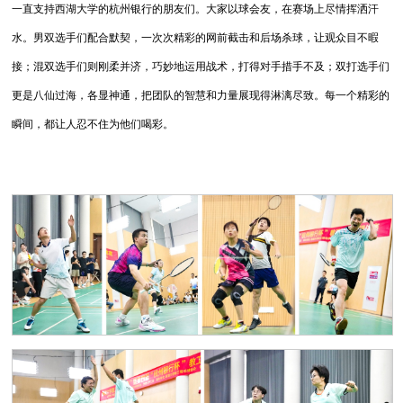
一直支持西湖大学的杭州银行的朋友们。大家以球会友，在赛场上尽情挥洒汗
水。男双选手们配合默契，一次次精彩的网前截击和后场杀球，让观众目不暇
接；混双选手们则刚柔并济，巧妙地运用战术，打得对手措手不及；双打选手们
更是八仙过海，各显神通，把团队的智慧和力量展现得淋漓尽致。每一个精彩的
瞬间，都让人忍不住为他们喝彩。