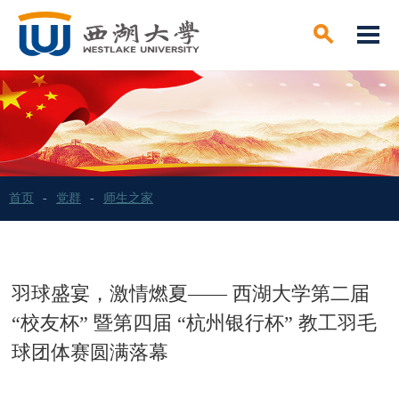
首页
-
党群
-
师生之家
羽球盛宴，激情燃夏—— 西湖大学第二届
“校友杯” 暨第四届 “杭州银行杯” 教工羽毛
球团体赛圆满落幕