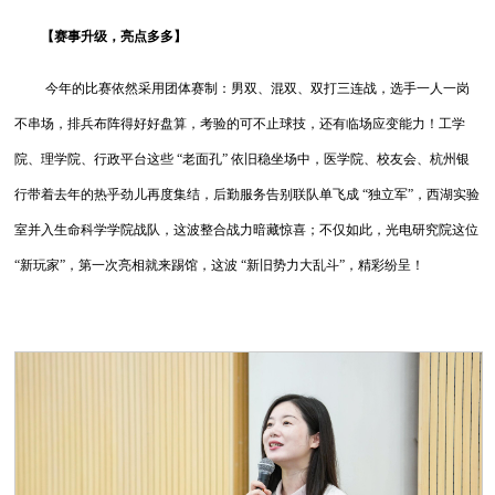
【赛事升级，亮点多多】
今年的比赛依然采用团体赛制：男双、混双、双打三连战，选手一人一岗
不串场，排兵布阵得好好盘算，考验的可不止球技，还有临场应变能力！工学
院、理学院、行政平台这些 “老面孔” 依旧稳坐场中，医学院、校友会、杭州银
行带着去年的热乎劲儿再度集结，后勤服务告别联队单飞成 “独立军”，西湖实验
室并入生命科学学院战队，这波整合战力暗藏惊喜；不仅如此，光电研究院这位
“新玩家”，第一次亮相就来踢馆，这波 “新旧势力大乱斗”，精彩纷呈！